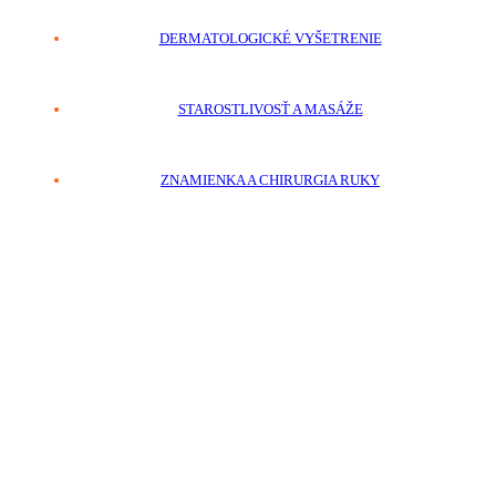
DERMATOLOGICKÉ VYŠETRENIE
STAROSTLIVOSŤ A MASÁŽE
ZNAMIENKA A CHIRURGIA RUKY
KONTAKT
+421 918 792 651
E-MAIL
say@sayclinic.sk