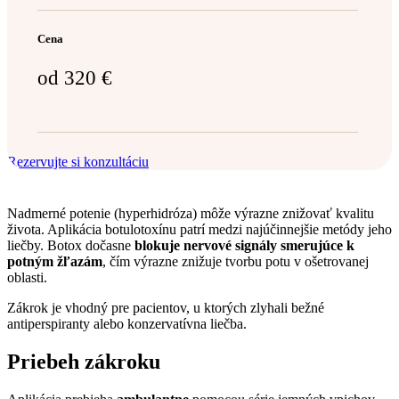
Cena
od
320
€
Rezervujte si konzultáciu
Nadmerné potenie (hyperhidróza) môže výrazne znižovať kvalitu
života. Aplikácia botulotoxínu patrí medzi najúčinnejšie metódy jeho
liečby. Botox dočasne
blokuje nervové signály smerujúce k
potným žľazám
, čím výrazne znižuje tvorbu potu v ošetrovanej
oblasti.
Zákrok je vhodný pre pacientov, u ktorých zlyhali bežné
antiperspiranty alebo konzervatívna liečba.
Priebeh zákroku