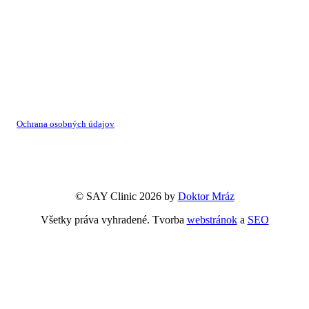
ADRESA
Kaštielik Lazovná
Lazovná 43
Banská Bystrica
Ochrana osobných údajov
VOP
© SAY Clinic 2026 by
Doktor Mráz
Všetky práva vyhradené. Tvorba
webstránok
a
SEO