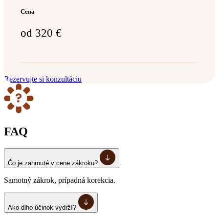
Cena
od
320
€
Rezervujte si konzultáciu
FAQ
Čo je zahrnuté v cene zákroku?
Samotný zákrok, prípadná korekcia.
Ako dlho účinok vydrží?