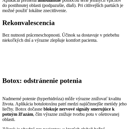
Aplikácia prebieha
ambulantne
pomocou série jemných vpichov
do postihnutej oblasti (podpazušie, dlaň). Pri citlivejších partiách je
možné použiť lokálne znecitlivenie.
Rekonvalescencia
Bez nutnosti práceneschopnosti. Účinok sa dostavuje v priebehu
niekoľkých dní a výrazne zlepšuje komfort pacienta.
Botox: odstránenie potenia
Nadmerné potenie (hyperhidróza) môže výrazne znižovať kvalitu
života. Aplikácia botulotoxínu patrí medzi najúčinnejšie metódy jeho
liečby. Botox dočasne
blokuje nervové signály smerujúce k
potným žľazám
, čím výrazne znižuje tvorbu potu v ošetrovanej
oblasti.