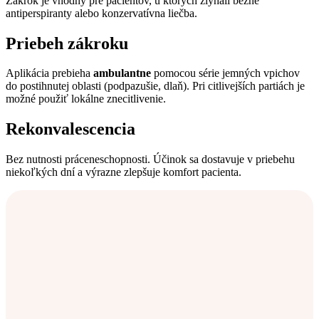
Zákrok je vhodný pre pacientov, u ktorých zlyhali bežné
antiperspiranty alebo konzervatívna liečba.
Priebeh zákroku
Aplikácia prebieha
ambulantne
pomocou série jemných vpichov
do postihnutej oblasti (podpazušie, dlaň). Pri citlivejších partiách je
možné použiť lokálne znecitlivenie.
Rekonvalescencia
Bez nutnosti práceneschopnosti. Účinok sa dostavuje v priebehu
niekoľkých dní a výrazne zlepšuje komfort pacienta.