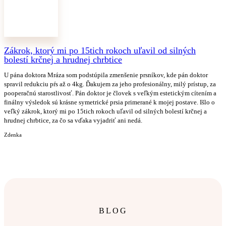
Zákrok, ktorý mi po 15tich rokoch uľavil od silných
bolestí krčnej a hrudnej chrbtice
U pána doktora Mráza som podstúpila zmenšenie prsníkov, kde pán doktor
spravil redukciu pŕs až o 4kg. Ďakujem za jeho profesionálny, milý prístup, za
pooperačnú starostlivosť. Pán doktor je človek s veľkým estetickým cítením a
finálny výsledok sú krásne symetrické prsia primerané k mojej postave. Išlo o
veľký zákrok, ktorý mi po 15tich rokoch uľavil od silných bolestí krčnej a
hrudnej chrbtice, za čo sa vďaka vyjadriť ani nedá.
Zdenka
BLOG