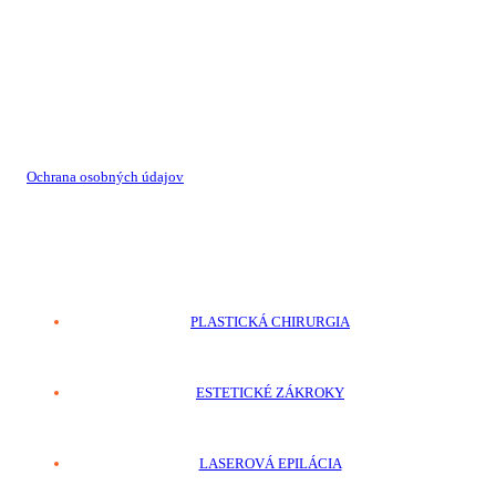
Holistická klinika estetickej medicíny, plastickej chirurgie a
regenerácie.
Holistická klinika estetickej medicíny, plastickej chirurgie a
regenerácie.
Ochrana osobných údajov
VOP
SLUŽBY
PLASTICKÁ CHIRURGIA
ESTETICKÉ ZÁKROKY
LASEROVÁ EPILÁCIA